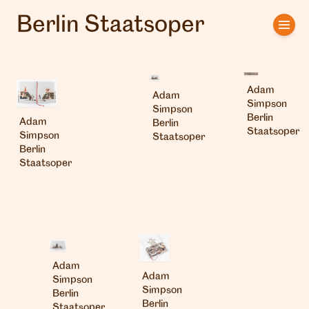
Berlin Staatsoper
Home
Artists
Adam
Adam
Clients
Simpson
Simpson
Berlin
Adam
Berlin
Staatsoper
Simpson
Staatsoper
About us
Berlin
Staatsoper
Interviews
Adam
Adam
Simpson
Simpson
Berlin
Berlin
Staatsoper