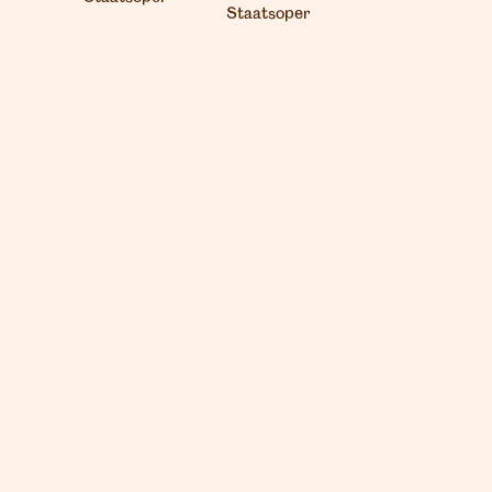
Staatsoper
London
info@heartagency.com
+44 (0)20 7254 5558
New York