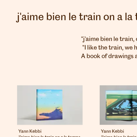
j'aime bien le train on a 
"j'aime bien le train
"I like the train, we 
A book of drawings 
Yann Kebbi
Yann Kebbi