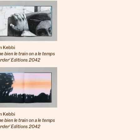
n Kebbi
ime bien le train on a le temps
arder' Editions 2042
n Kebbi
ime bien le train on a le temps
arder' Editions 2042