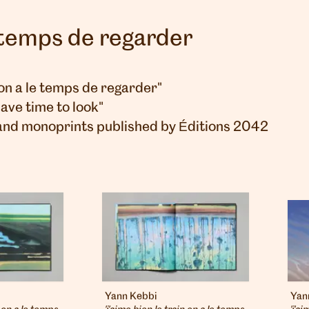
la temps de regarder
, on a le temps de regarder"
have time to look"
and monoprints published by Éditions 2042
Yann Kebbi
Yan